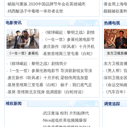
赋能与重振 2020中国品牌节年会在英雄城闭
黄金周上海电
·
·
鸡西酸汤子中毒唯一幸存者去世
鄢颇被砍案昨
·
·
电影资讯
热播电视
《猩球崛起：黎明之战》剧情
·
《一生一世》参展伦敦电影节
·
麦庄新作《听风者》十月开机
·
《一生一世》参展伦
基努里维斯三里屯看《白蛇》
东方卫视首播
·
《猩球崛起：黎明之战》剧情简介
东方卫视首播
·
·
《一生一世》参展伦敦电影节 导演获新锐女导演
《男人帮》官
·
·
麦庄新作《听风者》十月开机 梁朝伟周迅加盟
深圳卫视全
·
·
基努里维斯三里屯看《白蛇》 杨子：我们底气足
《命运交响
·
·
基努·里维斯北京现身 低调观影《白蛇传说》
《汽车百年》
·
·
维权新闻
调查追踪
武汉膏滋 粉剂 片剂贴牌代
·
Nice超低价美妆频频爆假
·