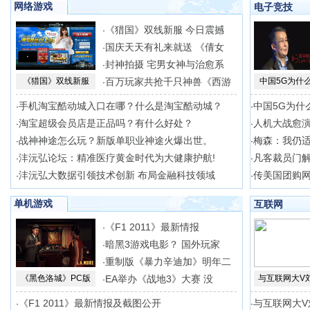
网络游戏
电子竞技
《猎国》双线新服 今日震撼
·
国庆天天有礼来就送 《倩女
·
封神拍摄 宅男女神与治愈系
·
《猎国》双线新服
百万玩家共抢千只神兽《西游
中国5G为什
·
手机淘宝酷动城入口在哪？什么是淘宝酷动城？
中国5G为什
·
·
淘宝超级会员店是正品吗？有什么好处？
人机大战愈演
·
·
战神神途怎么玩？新版单职业神途火爆出世。
梅森：我仍适合
·
·
沣沅弘论坛：精准医疗黄金时代为大健康护航!
凡客裁员门
·
·
沣沅弘大数据引领技术创新 布局金融科技领域
传美国团购网站
·
·
单机游戏
互联网
《F1 2011》最新情报
·
暗黑3游戏电影？ 国外玩家
·
重制版《暴力辛迪加》明年二
·
《黑色洛城》PC版
EA举办《战地3》大赛 没
与互联网大V
·
《F1 2011》最新情报及截图公开
与互联网大V
·
·