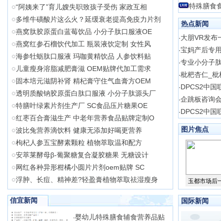
特殊膳食
“阿姨来了”育儿嫂失职致孩子受伤 家政互相
多维牛磺酸片这么火？延缓衰老提高免疫力片剂
热点新闻
燕窝肽胶原蛋白蓝莓饮品 小分子肽口服液OE
大朋VR发布
·
燕窝红参石榴饮代加工 瓶装液饮定制 女性风
宝妈产后专
·
海参牡蛎肽口服液 玛咖黄精饮品 人参饮料贴
专业小分子肽
·
儿童瘦身溶脂减肥膏滋 OEM贴牌代加工需求
枇杷杏仁_枇
·
固本培元滋阴补肾 精杞膏守住气血膏方OEM
DPCS2中国
·
透明质酸钠胶原蛋白肽口服液 小分子肽源头厂
企跳板咨询会
·
特膳叶绿素片剂生产厂 SC食品压片糖果OE
DPCS2中
·
红枣百合膏滋生产 中老年营养食品贴牌定制O
图片焦点
波比兔营养滴饮料 健康无添加好喝更营养
枸杞人参五宝酵素颗粒 植物萃取温和配方
安萃莱酵母β-葡聚糖复合凝胶糖果 无糖设计
网红各种异形柑橘小圆片片剂oem贴牌 SC
浮肿、长痘、精神差?轻盈膏植物萃取祛湿瘦身
玉都市场后
信宜新闻
国际新闻
婴幼儿特殊膳食辅食营养品贴
·