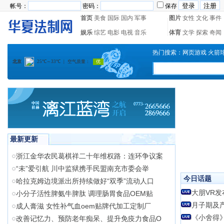
帐号：
密码：
保存
首页
美食
国际
国内
军事
图片
女性
文化
事件
娱乐
综艺
电影
电视
音乐
体育
文学
探索
奇闻
热门搜索：
网页游戏
火箭
最新更新
浙江金华农民葛棋祥二十年维权路：连环争议案
“未”爱引航 川中监狱携手民盟南充市委会举
今日话题
哈拉克姆边境派出所持续做好“双季”流动人口
大朋VR
小分子活性脾氨牛脾肽 调理肠胃食品OEM贴
月子期及
成人膏滋 女性补气血oem贴牌代加工定制厂
《小舍得》
改善记忆力、预防老年痴呆、提升免疫力食品O