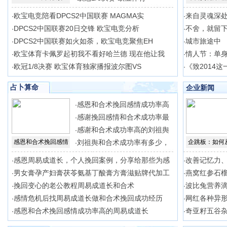
欧宝电竞陪看DPCS2中国联赛 MAGMA实
来自灵魂深
·
·
DPCS2中国联赛20日交锋 欧宝电竞分析
不舍，就留
·
·
DPCS2中国联赛如火如荼，欧宝电竞聚焦EH
城市旅途中
·
·
欧宝体育卡佩罗起初我不看好哈兰德 现在他让我
情人节：单
·
·
欧冠1/8决赛 欧宝体育独家播报波尔图VS
《致2014
·
·
占卜算命
企业新闻
感恩和合术挽回感情成功率高
·
感谢挽回感情和合术成功率最
·
感谢和合术成功率高的刘祖舆
·
感恩和合术挽回感情
刘祖舆和合术成功率有多少，
企跳板：如何
·
感恩周易成道长，个人挽回案例，分享给那些为感
改善记忆力
·
·
男女膏孕产妇膏茯苓氨基丁酸膏方膏滋贴牌代加工
燕窝红参石榴
·
·
挽回变心的老公教程周易成道长和合术
波比兔营养滴
·
·
感情危机后找周易成道长做和合术挽回成功经历
网红各种异
·
·
感恩和合术挽回感情成功率高的周易成道长
奇亚籽五谷
·
·