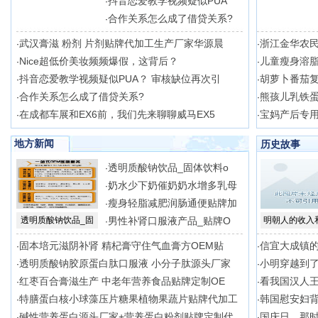
抖音恋爱教学视频疑似PUA
·
合作关系怎么成了借贷关系?
·
武汉膏滋 粉剂 片剂贴牌代加工生产厂家华源晨
浙江金华农
·
·
Nice超低价美妆频频爆假，这背后？
儿童瘦身溶脂
·
·
抖音恋爱教学视频疑似PUA？ 审核缺位再次引
胡萝卜番茄复
·
·
合作关系怎么成了借贷关系?
熊孩儿乳铁
·
·
在成都车展和EX6前，我们先来聊聊威马EX5
宝妈产后专
·
·
地方新闻
历史故事
透明质酸钠饮品_固体饮料o
·
奶水少下奶催奶奶水增多乳母
·
瘦身轻脂减肥润肠通便贴牌加
·
透明质酸钠饮品_固
男性补肾口服液产品_贴牌O
明朝人的收入
·
固本培元滋阴补肾 精杞膏守住气血膏方OEM贴
信宜大成镇
·
·
透明质酸钠胶原蛋白肽口服液 小分子肽源头厂家
小明穿越到
·
·
红枣百合膏滋生产 中老年营养食品贴牌定制OE
看我国汉人
·
·
特膳蛋白核小球藻压片糖果植物果蔬片贴牌代加工
韩国慰安妇
·
·
碱性营养蛋白源头厂家+营养蛋白粉剂贴牌定制代
国庆日，那
·
·