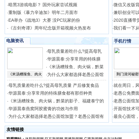
暗黑3游戏电影？ 国外玩家尝试视频
微信又改版
·
·
重制版《暴力辛迪加》明年二月面市
兼职创业可
·
·
EA举办《战地3》大赛 没PC玩家的份
2020直播
·
·
《古剑奇谭》周年纪念版开箱视频火热发布
我们看一下
·
·
电脑资讯
手机行情
母乳质量差吃什么?提高母乳
·
华源晨泰:分享常用的特殊膳
·
《米汤糟辣鱼、肉火锅，黔菜
·
《米汤糟辣鱼、肉火
为什么大家都选择老愚公面馆
荆门漳河秘密
·
母乳质量差吃什么?提高母乳质量 产后修复食品
就在周日，
·
·
华源晨泰:分享常用的特殊膳食都有那些种类
老愚公免费
·
·
《米汤糟辣鱼、肉火锅，黔菜的影子、福建泰宁的
老愚公面馆
·
·
华源晨泰燕窝阿胶蜜膏的功效与作用
开面馆技术
·
·
为什么大家都选择老愚公面馆加盟？老愚公面馆有
最良心面馆，
·
·
友情链接