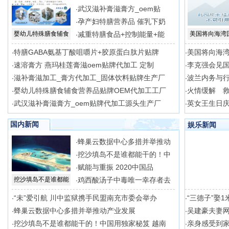
武汉滋补膏滋膏方_oem贴
·
孕产妇特膳营养品 催乳下奶
·
婴幼儿特殊膳食辅食
减重特膳食品+控制能量+能
美国将向海湾
·
特膳GABA氨基丁酸咀嚼片+胶原蛋白肽片贴牌
美国将向海湾
·
·
速溶膏方 燕玛桂莲膏滋oem贴牌代加工 定制
李克强会见
·
·
滋补膏滋加工_膏方代加工_固体饮料贴牌生产厂
波兰内务与
·
·
婴幼儿特殊膳食辅食营养品贴牌OEM代加工工厂
火情缓解 
·
·
武汉滋补膏滋膏方_oem贴牌代加工源头生产厂
英女王生日
·
·
国内新闻
娱乐新闻
蜂巢云数据中心多措并举推动
·
挖沙填岛不是谁都能干的！中
·
赋能与重振 2020中国品
·
挖沙填岛不是谁都能
鸡西酸汤子中毒唯一幸存者去
·
“未”爱引航 川中监狱携手民盟南充市委会举办
“三德子”娶1
·
·
蜂巢云数据中心多措并举推动产业发展
吴建豪夫妻网
·
·
挖沙填岛不是谁都能干的！中国用独家秘笈 越南
亲身感受到
·
·