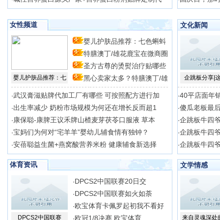
女性频道
文化新闻
婴儿护肤品推荐：七色蝌蚪
特膳澳丁/雄花鹿宝在微商圈
2
圣方古尊的烫熨治疗贴哪些
婴儿护肤品推荐：七
黑心卖家太多？特膳澳丁/雄
企跳板分享|
药
武汉膏滋贴牌代加工厂有哪些 可按照配方进行加
40平店面年销
·
·
出生率减少 奶粉市场规模为何还在增长反而超1
傻瓜老板最后
·
·
康保聪-康脾王议禾牌山楂麦芽茯苓口服液 草本
企跳板牛四
·
·
宝妈们为何对“宅羊羊”婴幼儿辅食情有独钟？
企跳板牛四
·
·
安蓓聪益生菌+燕窝酸营养米粉 健康辅食新选择
企跳板牛四爷
·
·
体育资讯
文学情感
DPCS2中国联赛20日交
·
DPCS2中国联赛如火如荼
·
欧宝体育卡佩罗起初我不看好
·
DPCS2中国联赛
欧冠1/8决赛 欧宝体育
来自灵魂深处
·