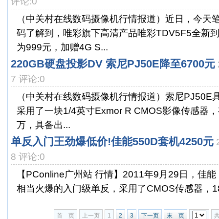
评论:0
（中关村在线数码摄像机行情报道）近日，今天
码了解到，唯彩旗下高清产品唯彩TDV5F5全新
为999元，加赠4G S...
220GB硬盘投影DV 索尼PJ50E降至6700元
7 评论:0
（中关村在线数码摄像机行情报道）索尼PJ50E
采用了一块1/4英寸Exmor R CMOS影像传感器
万，具备出...
单反入门王劲爆低价!佳能550D套机4250元
8 评论:0
【PConline广州站 行情】2011年9月29日，佳能
相当火爆的入门级单反，采用了CMOS传感器，180
首 页
上一页
1
2
3
下一页
末 页