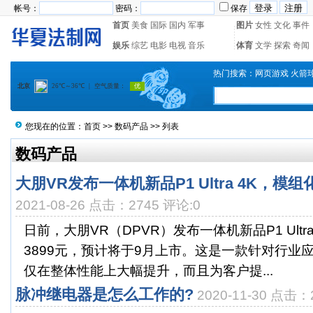
帐号：
密码：
保存
首页
美食
国际
国内
军事
图片
女性
文化
事件
娱乐
综艺
电影
电视
音乐
体育
文学
探索
奇闻
热门搜索：
网页游戏
火箭
您现在的位置：
首页
>>
数码产品
>> 列表
数码产品
大朋VR发布一体机新品P1 Ultra 4K，
2021-08-26 点击：2745 评论:0
日前，大朋VR（DPVR）发布一体机新品P1 Ultr
3899元，预计将于9月上市。这是一款针对行业
仅在整体性能上大幅提升，而且为客户提...
脉冲继电器是怎么工作的?
2020-11-30 点击：