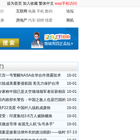
设为首页
加入收藏
繁体中文
wap手机访问
银行
互联网
电脑
手机
数码
论坛
健康
房地产
汽车
招聘
情爱
商机
门
天宫一号警醒NASA在华合作泄露技术
10-01
大陆成美重要债权国 美无力保护台湾
10-01
专家称中国已是太空领域领军者应获相应
10-01
坦内政部长警告：中国之敌人也是巴国的
10-01
美F22克星 中国歼八战机成废铁
10-01
背受：印度集结3.6万人威胁藏南
10-01
美微波导弹 各国无人机“头号杀手”
10-01
裁案是披着法律外衣的政治闹剧——临时
07-13