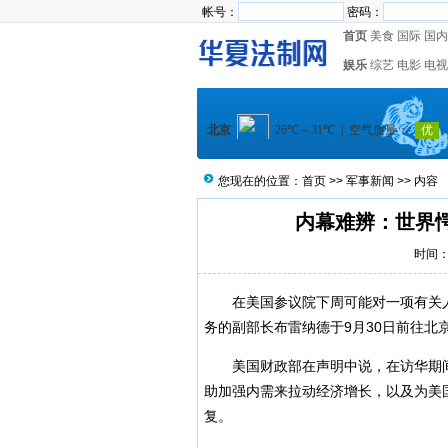
帐号：
密码：
首页
美食
国际
国内
娱乐
综艺
电影
电视
您现在的位置：
首页
>>
军事新闻
>> 内容
内幕难辨：世界
时间：2
在美国参议院下周可能对一项有关人
务的副部长布雷纳德于9月30日前往北
美国财政部在声明中说，在访华期间
助加强内需来拉动经济增长，以及为美
复。