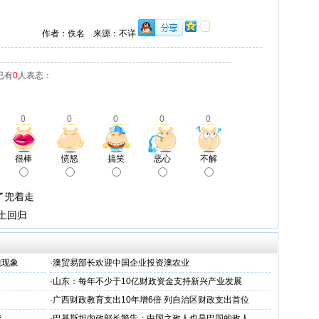
作者：佚名 来源：不详
已有
0
人表态：
0
0
0
0
0
很棒
愤怒
搞笑
恶心
不解
了兜着走
国土回归
包现象
·
澳贸易部长欢迎中国企业投资澳农业
·
山东：每年不少于10亿财政资金支持新兴产业发展
·
广西财政教育支出10年增6倍 列自治区财政支出首位
费
·
巴基斯坦内政部长警告：中国之敌人也是巴国的敌人