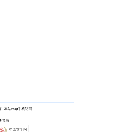
有
|
本站wap手机访问
石通管局