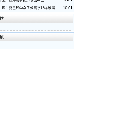
罔顾法律和事
印国产核潜艇有能力攻击中巴
10-01
主席主要已经学会了像普京那样雄霸
10-01
荐
顶