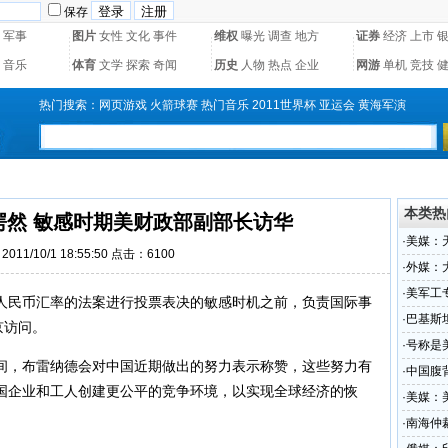
保存
军事
图片
女性
文化
事件
维权
曝光
调查
地方
证券
经济
上市
音乐
体育
文学
探索
奇闻
历史
人物
热点
企业
网游
单机
竞技
热门搜索：
网页游戏
火箭球赛
热门音乐
2011世界杯
亚运会
黄海军演
本类热
愕然 敏感时期美财政部副部长访华
·
美媒：
011/10/1 18:55:50 点击：
6100
·
外媒：
·
美军工
民币汇率的法案进行投票表决的敏感时机之前，负责国际事
待遇
·
巴基斯
京访问。
敌人
·
号称是
，布雷纳德会对中国近期做出的努力表示称赞，这些努力有
·
中国腹
国企业和工人创建更公平的竞争环境，以实现全球经济的恢
·
美媒：
·
南海仲