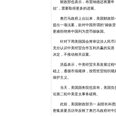
财政部也表示，布雷纳德还将重申，虽
估”，需要取得更多的进展。
奥巴马
政府上台以来，美国财政部
提出一项法案，欲对中国所谓的“操纵
更难拒绝将中国列为货币操纵国。
针对下周美国国会将审议涉人民币汇
充分认识中美经贸合作互利共赢的实质
决定，不推动相关议案。
洪磊表示，中美经贸关系发展过程中
础上，遵循市场规律，按照世贸组织规
保护主义。
当天，美国国务院也宣布，美国负责亚
论第二轮中美亚太事务磋商。
此前，美国财政部另一 副部长科恩刚
密集派要员访华反映了奥巴马政府对中