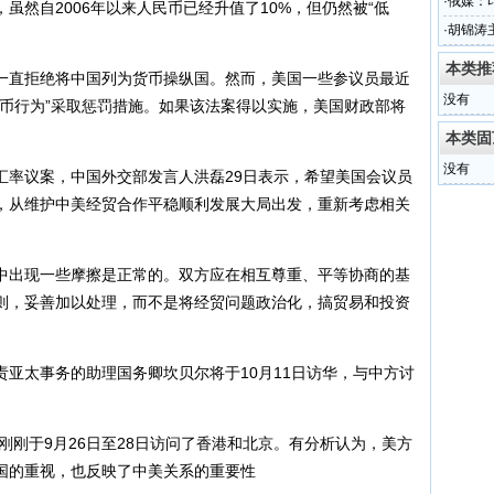
仲裁庭
·
俄媒：
然自2006年以来人民币已经升值了10%，但仍然被“低
·
胡锦涛
本类推
一直拒绝将中国列为货币操纵国。然而，美国一些参议员最近
没有
货币行为”采取惩罚措施。如果该法案得以实施，美国财政部将
本类固
没有
率议案，中国外交部发言人洪磊29日表示，希望美国会议员
，从维护中美经贸合作平稳顺利发展大局出发，重新考虑相关
出现一些摩擦是正常的。双方应在相互尊重、平等协商的基
则，妥善加以处理，而不是将经贸问题政治化，搞贸易和投资
太事务的助理国务卿坎贝尔将于10月11日访华，与中方讨
刚于9月26日至28日访问了香港和北京。有分析认为，美方
国的重视，也反映了中美关系的重要性