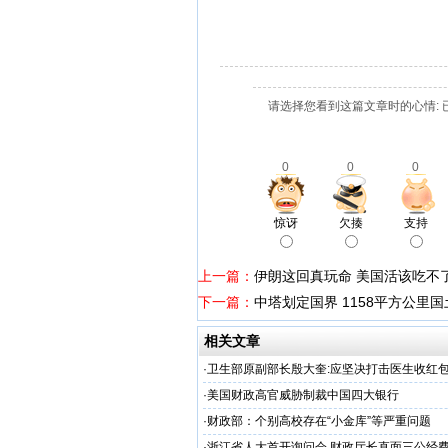
请选择您看到这篇文章时的心情: 
0
0
0
惊讶
欠揍
支持
上一篇：
伊朗这回真玩命 美国活该吃不
下一篇：
中塔划定国界 1158平方公里
相关文章
·
卫生部原副部长殷大奎:应坚决打击医生收红
·
美国财政高官威胁制裁中国四大银行
·
财政部：个别高校存在“小金库”等严重问题
·
浙江省人大首开询问会 财政厅长直面三公经