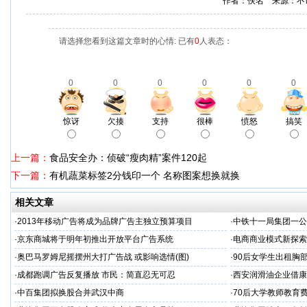
作者：佚名 来源：不
请选择您看到这篇文章时的心情: 已有
0
人表态：
0
0
0
0
0
0
惊讶
欠揍
支持
很棒
愤怒
搞笑
上一篇：
食品安全办：侦破“瘦肉精”案件120起
下一篇：
有机蔬菜标签2分钱印一个 名称图案想换就换
相关文章
·
2013年移动广告将成为品牌广告主独立预算项目
·
中铁十一局集团一公
·
京东商城将于明年初推出开放平台广告系统
·
电商商业模式新探索
·
奥巴马罗姆尼摇摆州大打广告战 或影响选情(图)
·
90后女学生出租胸
·
成都跑调广告反复播放 市民：简直忍无可忍
·
西安润滑油企业借康
·
中百集团拟换股合并武汉中商
·
70后大学教师教育费