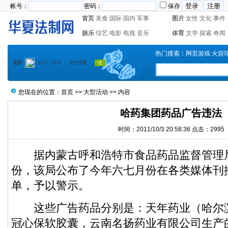
帐号：
密码：
保存
首页
美食
国际
国内
军事
图片
女性
文化
事件
娱乐
综艺
电影
电视
音乐
体育
文学
探索
奇闻
热门搜索：
网页游戏
火箭
您现在的位置：
首页
>>
大型活动
>> 内容
哈药集团药品广告违法
时间：2011/10/3 20:58:36 点击：
2995
据内蒙古呼和浩特市食品药品监督管理
份，该局公布了今年六七月份在各类媒体刊
单，予以警示。
这些广告药品分别是：天年药业（哈尔
冠心保软胶囊，云南名扬药业有限公司生产