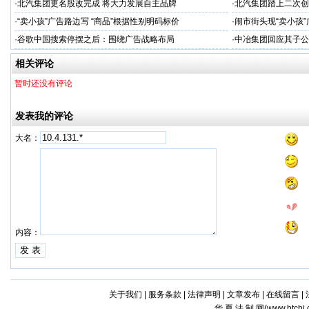
·
北汽集团更名股改完成 将大力发展自主品牌
·
北汽集团踏上二次创
·
“卖小孩”广告路边写 “商品”根据性别明码标价
·
闹市街头现“卖小孩”
·
谷歌中国搜索停摆之后：围绕广告战略布局
·
中冶集团回应其子公
相关评论
暂时还没有评论
发表我的评论
大名：
内容：
关于我们
|
服务条款
|
法律声明
|
文章发布
|
在线留言
|
华 夏 法 制 网(
www.btchi.