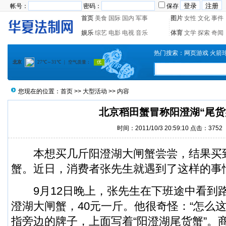
帐号：
密码：
保存
首页
美食
国际
国内
军事
图片
女性
文化
事件
娱乐
综艺
电影
电视
音乐
体育
文学
探索
奇闻
热门搜索：
网页游戏
火箭
您现在的位置：
首页
>>
大型活动
>> 内容
北京稻田蟹冒称阳澄湖“尾货
时间：2011/10/3 20:59:10 点击：
3752
本想买几斤阳澄湖大闸蟹尝尝，结果买
蟹。近日，消费者张先生就遇到了这样的事
9月12日晚上，张先生在下班途中看到
澄湖大闸蟹，40元一斤。他很奇怪：“怎么
指旁边的牌子，上面写着“阳澄湖尾货蟹”。