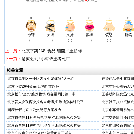
请选择您看到这篇文章时的心情: 已有
0
人表态：
0
0
0
0
0
0
惊讶
欠揍
支持
很棒
愤怒
搞笑
上一篇：
北京下架26种食品 细菌严重超标
下一篇：
急救迟到2小时致患者死亡
相关文章
·
北京市昌平区一小区内发生爆炸致4人死亡
·
神茶产品亮相北京国
示会
·
北京下架26种食品 细菌严重超标
·
北京年轻心脏病人3
·
北京楼市“金九”黯然收场 成交量同比跌一半
·
王菲助阵陈奕迅北京
·
北京盲人女孩两次报名自考遭拒 致信教委讨公平
·
北京社工执业资格或
·
国庆长假北京市公交绕行方案发布
·
北京市车管所系统出
·
北京市禁售11种型号电动车 包括踏浪永久牌等
·
北京交管部门预计京
·
北京市禁售11种型号电动车 包括踏浪永久牌等
·
北京房山楼市羽翼渐丰 
·
北京公租房首次分“老幼” 常营项目正试点
·
北京市首个老年、青