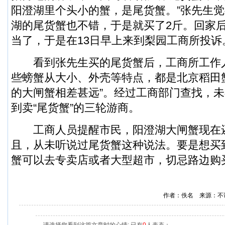
阳澄湖里个头小的蟹，是尾货蟹。”张先生
湖的尾货蟹也不错，于是就买了2斤。回家
当了，于是在13日早上来到梨园工商所投诉
看到张先生买的尾货蟹后，工商所工作人
些螃蟹从大小、外壳等特点，都是北京稻田
的大闸蟹相差甚远”。经过工商部门查找，
到卖“尾货蟹”的三轮游商。
工商人员提醒市民，阳澄湖大闸蟹现在
且，从未听说过尾货蟹这种说法。要是想买
蟹可以去专卖店或者大型超市，切忌路边购
作者：佚名 来源：不