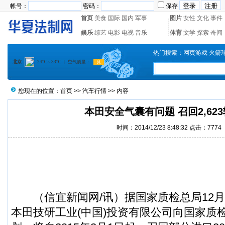
帐号：
密码：
保存
首页
美食
国际
国内
军事
图片
女性
文化
事件
娱乐
综艺
电影
电视
音乐
体育
文学
探索
奇闻
热门搜索：
网页游戏
火箭
您现在的位置：
首页
>>
汽车行情
>> 内容
本田安全气囊有问题 召回2,62
时间：2014/12/23 8:48:32 点击：
7774
（
信宜新闻
网/讯）据国家质检总局12
本田技研工业(中国)投资有限公司向国家质