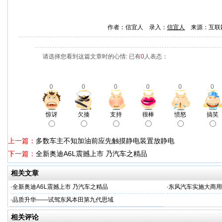
作者：信宜人 录入：
信宜人
来源：互联
请选择您看到这篇文章时的心情: 已有
0
人表态：
0
0
0
0
0
0
惊讶
欠揍
支持
很棒
愤怒
搞笑
上一篇：
多数车主不知加油前应先触摸静电装置放静电
下一篇：
全新奥迪A6L震撼上市 乃汽车之精品
相关文章
·
全新奥迪A6L震撼上市 乃汽车之精品
·
东风汽车实施大商用
·
品质升华——试驾东风本田第九代思域
相关评论