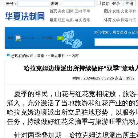
帐号：
密码：
保存
首页
美食
国际
国内
军事
图片
女性
文化
事件
娱乐
综艺
电影
电视
音乐
体育
文学
探索
奇闻
热门搜索：
网页游戏
火箭
您现在的位置：
首页
>>
重大事件
>> 内容
哈拉克姆边境派出所持续做好“双季”流动
时间：2024/8/29 3:52:26 点击：
3932
夏季的裕民，山花与红花竞相绽放，旅游
涌入，充分激活了当地旅游和红花产业的的
哈拉克姆边境派出所立足驻地形势，以服务
任务，持续做好红花采摘季与旅游旺季流动
针对两季叠加期，哈拉克姆边境派出所主