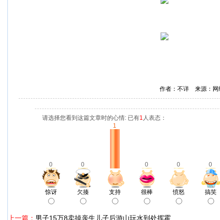
作者：不详 来源：网
请选择您看到这篇文章时的心情: 已有
1
人表态：
1
0
0
0
0
0
惊讶
欠揍
支持
很棒
愤怒
搞笑
上一篇：
男子15万8卖掉亲生儿子后游山玩水到处挥霍