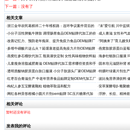
下一篇：没有了
相关文章
·
浙江金华农民葛棋祥二十年维权路：连环争议案件背后的
·
“未”爱引航 川中
基层治理困局
·同心促新生”主题帮
·
小分子活性脾氨牛脾肽 调理肠胃食品OEM贴牌代加工的价
·
成人膏滋 女性补气
格
·
改善记忆力、预防老年痴呆、提升免疫力食品OEM贴牌厂
·
“阿姨来了”育儿嫂
家
困难
·
多维牛磺酸片这么火？延缓衰老提高免疫力片剂OEM贴牌
·
燕窝肽胶原蛋白蓝莓
服务商
·
燕窝红参石榴饮代加工 瓶装液饮定制 女性风味植物饮料贴
·
海参牡蛎肽口服液 
牌
·
儿童瘦身溶脂减肥膏滋 OEM贴牌代加工需求哪些资质和手
·
固本培元滋阴补肾 
续
·
透明质酸钠胶原蛋白肽口服液 小分子肽源头厂家OEM贴牌
·
特膳叶绿素片剂生产
代加工
·
红枣百合膏滋生产 中老年营养食品贴牌定制OEM代加工厂
·
波比兔营养滴饮料 
家
·
枸杞人参五宝酵素颗粒 植物萃取温和配方
·
安萃莱酵母β-葡聚
·
网红各种异形柑橘小圆片片剂oem贴牌 SC压片糖果代加
·
浮肿、长痘、精神差
工厂
加工
相关评论
暂时还没有评论
发表我的评论