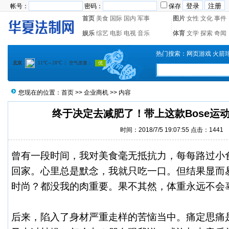
帐号：
密码：
保存
首页
美食
国际
国内
军事
图片
女性
文化
事件
娱乐
综艺
电影
电视
音乐
体育
文学
探索
奇闻
热门搜索：
网页游戏
火箭
您现在的位置：
首页
>>
企业商机
>> 内容
终于决定去减肥了！带上这款Bose运
时间：2018/7/5 19:07:55 点击：
1441
曾有一段时间，我对美食毫无抵抗力，每每路过小
回家。心里总是默念，我就只吃一口。但结果显而
时尚？都没我的肉重要。果不其然，体重永远不会
后来，陷入了身材严重走样的苦恼当中。痛定思痛