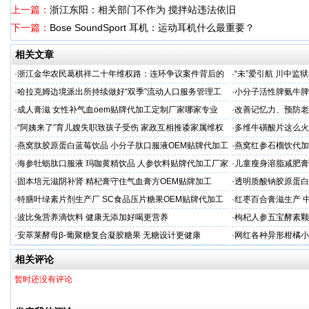
上一篇：
浙江东阳：相关部门不作为 搅拌站违法依旧
下一篇：
Bose SoundSport 耳机：运动耳机什么最重要？
相关文章
·
浙江金华农民葛棋祥二十年维权路：连环争议案件背后的
·
“未”爱引航 川中
基层治理困局
·同心促新生”主题帮
·
哈拉克姆边境派出所持续做好“双季”流动人口服务管理工
·
小分子活性脾氨牛脾
作
格
·
成人膏滋 女性补气血oem贴牌代加工定制厂家哪家专业
·
改善记忆力、预防老
家
·
“阿姨来了”育儿嫂失职致孩子受伤 家政互相推诿家属维权
·
多维牛磺酸片这么火
困难
服务商
·
燕窝肽胶原蛋白蓝莓饮品 小分子肽口服液OEM贴牌代加工
·
燕窝红参石榴饮代加
牌
·
海参牡蛎肽口服液 玛咖黄精饮品 人参饮料贴牌代加工厂家
·
儿童瘦身溶脂减肥膏
续
·
固本培元滋阴补肾 精杞膏守住气血膏方OEM贴牌加工
·
透明质酸钠胶原蛋白
代加工
·
特膳叶绿素片剂生产厂 SC食品压片糖果OEM贴牌代加工
·
红枣百合膏滋生产 
家
·
波比兔营养滴饮料 健康无添加好喝更营养
·
枸杞人参五宝酵素颗
·
安萃莱酵母β-葡聚糖复合凝胶糖果 无糖设计更健康
·
网红各种异形柑橘小
工厂
相关评论
暂时还没有评论