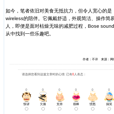
如今，笔者依旧对美食无抵抗力，但令人宽心的是，有了Bo
wireless的陪伴。它佩戴舒适，外观简洁、操作
人，即便是面对枯燥无味的减肥过程，Bose soundspo
从中找到一些乐趣吧。
作者：不详 来源：网
请选择您看到这篇文章时的心情: 已有
0
人表态：
0
0
0
0
0
0
惊讶
欠揍
支持
很棒
愤怒
搞笑