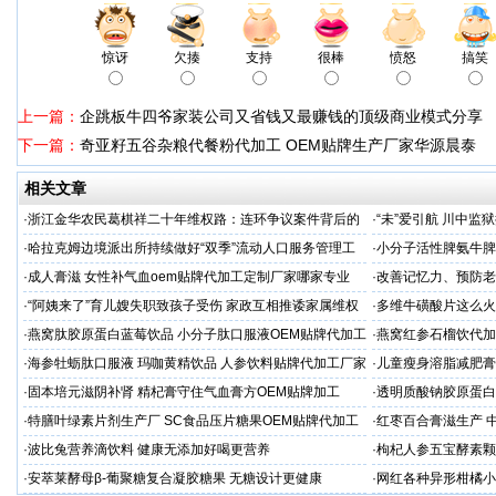
惊讶
欠揍
支持
很棒
愤怒
搞笑
上一篇：
企跳板牛四爷家装公司又省钱又最赚钱的顶级商业模式分享
下一篇：
奇亚籽五谷杂粮代餐粉代加工 OEM贴牌生产厂家华源晨泰
相关文章
·
浙江金华农民葛棋祥二十年维权路：连环争议案件背后的
·
“未”爱引航 川中
基层治理困局
·同心促新生”主题帮
·
哈拉克姆边境派出所持续做好“双季”流动人口服务管理工
·
小分子活性脾氨牛脾
作
格
·
成人膏滋 女性补气血oem贴牌代加工定制厂家哪家专业
·
改善记忆力、预防老
家
·
“阿姨来了”育儿嫂失职致孩子受伤 家政互相推诿家属维权
·
多维牛磺酸片这么火
困难
服务商
·
燕窝肽胶原蛋白蓝莓饮品 小分子肽口服液OEM贴牌代加工
·
燕窝红参石榴饮代加
牌
·
海参牡蛎肽口服液 玛咖黄精饮品 人参饮料贴牌代加工厂家
·
儿童瘦身溶脂减肥膏
续
·
固本培元滋阴补肾 精杞膏守住气血膏方OEM贴牌加工
·
透明质酸钠胶原蛋白
代加工
·
特膳叶绿素片剂生产厂 SC食品压片糖果OEM贴牌代加工
·
红枣百合膏滋生产 
家
·
波比兔营养滴饮料 健康无添加好喝更营养
·
枸杞人参五宝酵素颗
·
安萃莱酵母β-葡聚糖复合凝胶糖果 无糖设计更健康
·
网红各种异形柑橘小