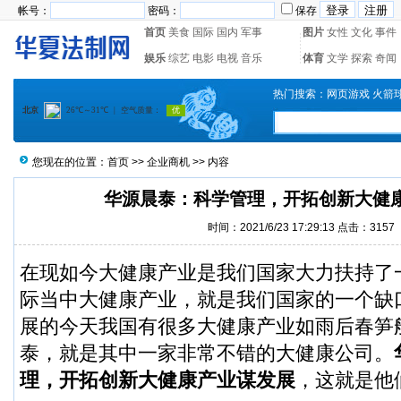
帐号：
密码：
保存
首页
美食
国际
国内
军事
图片
女性
文化
事件
娱乐
综艺
电影
电视
音乐
体育
文学
探索
奇闻
热门搜索：
网页游戏
火箭
您现在的位置：
首页
>>
企业商机
>> 内容
华源晨泰：科学管理，开拓创新大健
时间：2021/6/23 17:29:13 点击：
3157
在现如今大健康产业是我们国家大力扶持了
际当中大健康产业，就是我们国家的一个缺
展的今天我国有很多大健康产业如雨后春笋
泰，就是其中一家非常不错的大健康公司。
理，开拓创新大健康产业谋发展
，这就是他