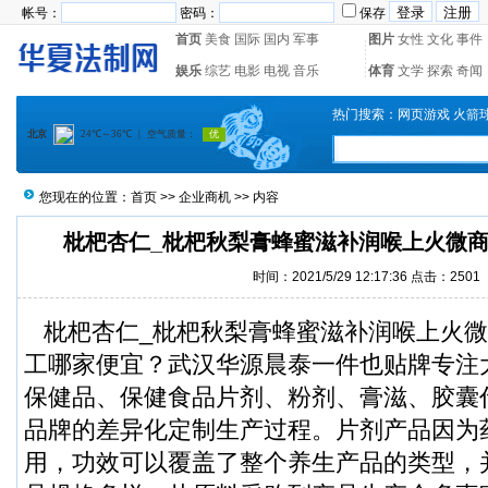
帐号：
密码：
保存
首页
美食
国际
国内
军事
图片
女性
文化
事件
娱乐
综艺
电影
电视
音乐
体育
文学
探索
奇闻
热门搜索：
网页游戏
火箭
您现在的位置：
首页
>>
企业商机
>> 内容
枇杷杏仁_枇杷秋梨膏蜂蜜滋补润喉上火微商
时间：2021/5/29 12:17:36 点击：
2501
枇杷杏仁_枇杷秋梨膏蜂蜜滋补润喉上火微
工哪家便宜？武汉华源晨泰一件也贴牌专注
保健品、保健食品片剂、粉剂、膏滋、胶囊
品牌的差异化定制生产过程。片剂产品因为
用，功效可以覆盖了整个养生产品的类型，