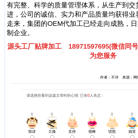
有完整、科学的质量管理体系，从生产到交
进，公司的诚信、实力和产品质量均获得业
走来，集团的OEM代加工已经走向成熟，
制企业。
源头工厂贴牌加工 18971597695(微信同
为您服务
作者：不详 来源：网
请选择您看到这篇文章时的心情: 已有
0
人表态：
0
0
0
0
0
0
惊讶
欠揍
支持
很棒
愤怒
搞笑