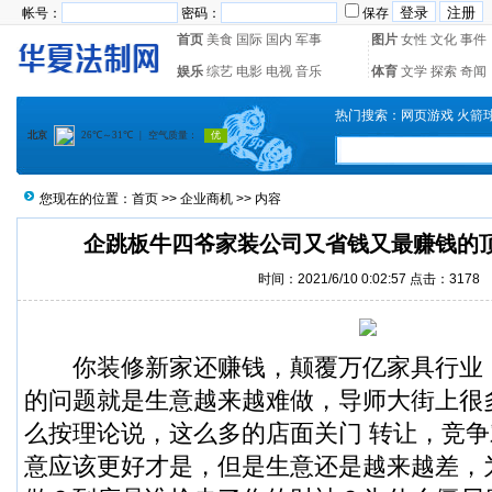
帐号：
密码：
保存
首页
美食
国际
国内
军事
图片
女性
文化
事件
娱乐
综艺
电影
电视
音乐
体育
文学
探索
奇闻
热门搜索：
网页游戏
火箭
您现在的位置：
首页
>>
企业商机
>> 内容
企跳板牛四爷家装公司又省钱又最赚钱的
时间：2021/6/10 0:02:57 点击：
3178
你装修新家还赚钱，颠覆万亿家具行业
的问题就是生意越来越难做，导师大街上很
么按理论说，这么多的店面关门 转让，竞
意应该更好才是，但是生意还是越来越差，