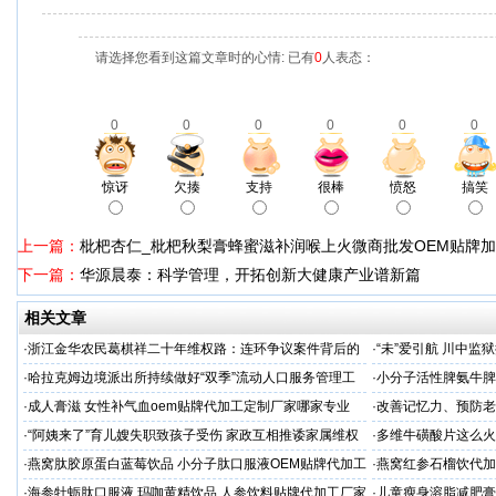
请选择您看到这篇文章时的心情: 已有
0
人表态：
0
0
0
0
0
0
惊讶
欠揍
支持
很棒
愤怒
搞笑
上一篇：
枇杷杏仁_枇杷秋梨膏蜂蜜滋补润喉上火微商批发OEM贴牌
下一篇：
华源晨泰：科学管理，开拓创新大健康产业谱新篇
相关文章
·
浙江金华农民葛棋祥二十年维权路：连环争议案件背后的
·
“未”爱引航 川中
基层治理困局
·同心促新生”主题帮
·
哈拉克姆边境派出所持续做好“双季”流动人口服务管理工
·
小分子活性脾氨牛脾
作
格
·
成人膏滋 女性补气血oem贴牌代加工定制厂家哪家专业
·
改善记忆力、预防老
家
·
“阿姨来了”育儿嫂失职致孩子受伤 家政互相推诿家属维权
·
多维牛磺酸片这么火
困难
服务商
·
燕窝肽胶原蛋白蓝莓饮品 小分子肽口服液OEM贴牌代加工
·
燕窝红参石榴饮代加
牌
·
海参牡蛎肽口服液 玛咖黄精饮品 人参饮料贴牌代加工厂家
·
儿童瘦身溶脂减肥膏