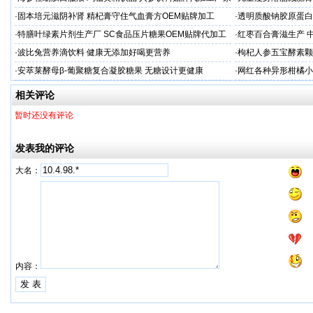
续
·
固本培元滋阴补肾 精杞膏守住气血膏方OEM贴牌加工
·
透明质酸钠胶原蛋白
代加工
·
特膳叶绿素片剂生产厂 SC食品压片糖果OEM贴牌代加工
·
红枣百合膏滋生产 
家
·
波比兔营养滴饮料 健康无添加好喝更营养
·
枸杞人参五宝酵素颗
·
安萃莱酵母β-葡聚糖复合凝胶糖果 无糖设计更健康
·
网红各种异形柑橘小
工厂
相关评论
暂时还没有评论
发表我的评论
大名：
内容：